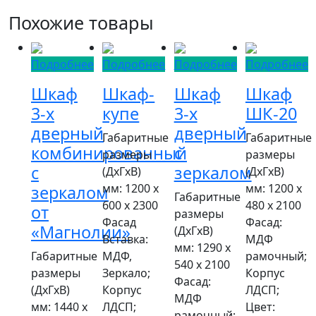
Похожие товары
Подробнее
Подробнее
Подробнее
Подробнее
Шкаф
Шкаф-
Шкаф
Шкаф
3-х
купе
3-х
ШК-20
дверный
дверный
Габаритные
Габаритные
комбинированный
с
размеры
размеры
с
зеркалом
(ДxГxВ)
(ДxГxВ)
мм: 1200 x
мм: 1200 x
зеркалом
Габаритные
600 x 2300
480 x 2100
от
размеры
Фасад
Фасад:
«Магнолии»
(ДxГxВ)
Вставка:
МДФ
мм: 1290 x
Габаритные
МДФ,
рамочный;
540 x 2100
размеры
Зеркало;
Корпус
Фасад:
(ДxГxВ)
Корпус
ЛДСП;
МДФ
мм: 1440 x
ЛДСП;
Цвет:
рамочный;