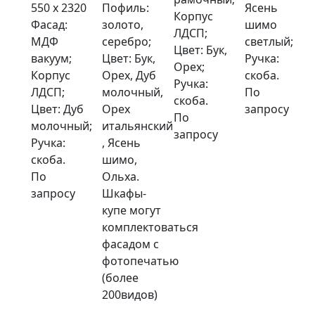
550 x 2320
Пофиль:
Ясень
Корпус
Фасад:
золото,
шимо
ЛДСП;
МДФ
серебро;
светлый;
Цвет: Бук,
вакуум;
Цвет: Бук,
Ручка:
Орех;
Корпус
Орех, Дуб
скоба.
Ручка:
ЛДСП;
молочный,
По
скоба.
Цвет: Дуб
Орех
запросу
По
молочный;
итальянский
запросу
Ручка:
, Ясень
скоба.
шимо,
По
Ольха.
запросу
Шкафы-
купе могут
комплектоваться
фасадом с
фотопечатью
(более
200видов)