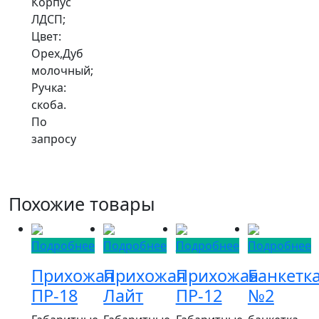
Корпус
ЛДСП;
Цвет:
Орех,Дуб
молочный;
Ручка:
скоба.
По
запросу
Похожие товары
Подробнее
Подробнее
Подробнее
Подробнее
Прихожая
Прихожая
Прихожая
Банкетк
ПР-18
Лайт
ПР-12
№2