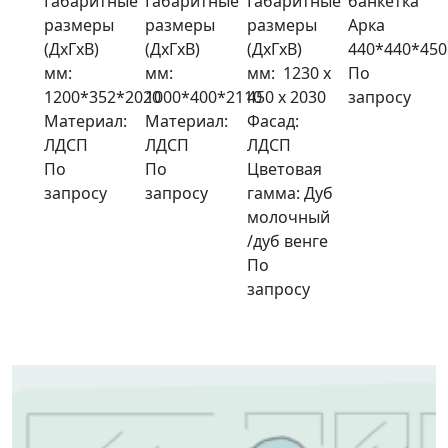
Габаритные
Габаритные
Габаритные
банкетка
размеры
размеры
размеры
Арка
(ДxГxВ)
(ДxГxВ)
(ДxГxВ)
440*440*450
мм:
мм:
мм: 1230 x
По
1200*352*2020
1000*400*2110
450 x 2030
запросу
Материал:
Материал:
Фасад:
ЛДСП
ЛДСП
ЛДСП
По
По
Цветовая
запросу
запросу
гамма: Дуб
молочный
/дуб венге
По
запросу